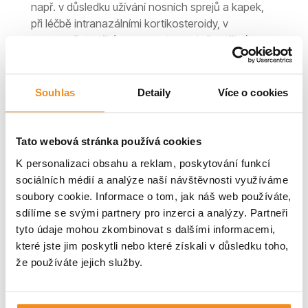
např. v důsledku užívání nosních sprejů a kapek,
při léčbě intranazálními kortikosteroidy, v
pooperační péči (po operaci nosní přepážky)
anebo při dlouhodobém nošení roušek a
respirátorů.
Souhlas
Detaily
Více o cookies
nollix.cz
Tato webová stránka používá cookies
K personalizaci obsahu a reklam, poskytování funkcí
sociálních médií a analýze naší návštěvnosti využíváme
soubory cookie. Informace o tom, jak náš web používáte,
Oritolin je zdravotnický prostředek. Pečlivě čtěte
sdílíme se svými partnery pro inzerci a analýzy. Partneři
návod k použití a informace vztahující se k jeho
tyto údaje mohou zkombinovat s dalšími informacemi,
bezpečnému používání.
které jste jim poskytli nebo které získali v důsledku toho,
že používáte jejich služby.
zdravotnický prostředek