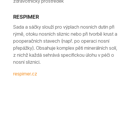
zdravotnický prostředek
RESPIMER
Sada a sáčky slouží pro výplach nosních dutin při
rýmě, otoku nosních sliznic nebo při tvorbě krust a
pooperačních stavech (např. po operaci nosní
přepážky). Obsahuje komplex pěti minerálních solí,
z nichž každá sehrává specifickou úlohu v péči o
nosní sliznici.
respimer.cz