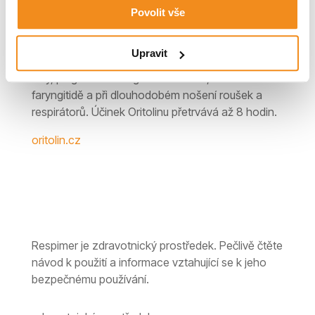
ORITOLIN
Povolit vše
Sprej na suchou a podrážděnou sliznici v krku
způsobenou např. užíváním některých léků, jako
Upravit
jsou antidepresiva, antihypertenziva, kardiologické
léky, při gastroezofageálním refluxu, suché
faryngitidě a při dlouhodobém nošení roušek a
respirátorů. Účinek Oritolinu přetrvává až 8 hodin.
oritolin.cz
Respimer je zdravotnický prostředek. Pečlivě čtěte
návod k použití a informace vztahující se k jeho
bezpečnému používání.