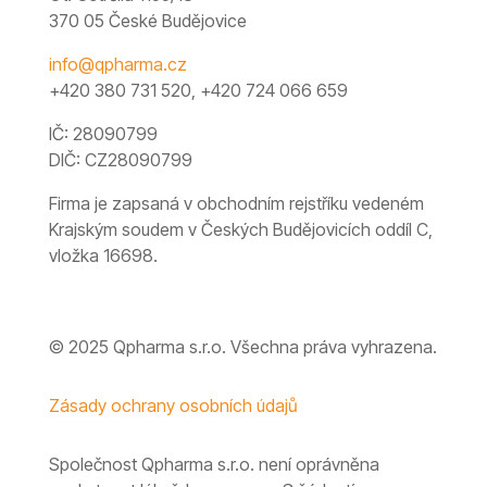
370 05 České Budějovice
info@qpharma.cz
+420 380 731 520, +420 724 066 659
IČ: 28090799
DIČ: CZ28090799
Firma je zapsaná v obchodním rejstříku vedeném
Krajským soudem v Českých Budějovicích oddíl C,
vložka 16698.
© 2025 Qpharma s.r.o. Všechna práva vyhrazena.
Zásady ochrany osobních údajů
Společnost Qpharma s.r.o. není oprávněna