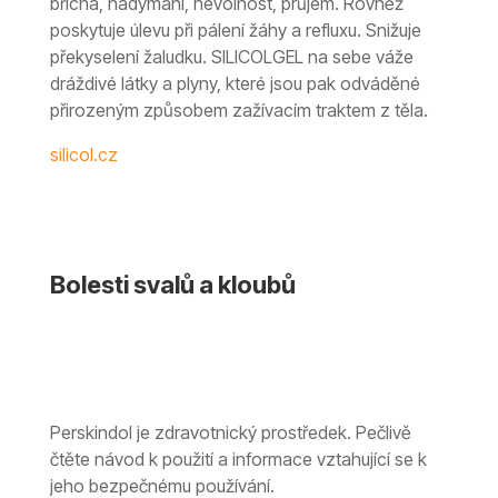
břicha, nadýmání, nevolnost, průjem. Rovněž
poskytuje úlevu při pálení žáhy a refluxu. Snižuje
překyselení žaludku. SILICOLGEL na sebe váže
dráždivé látky a plyny, které jsou pak odváděné
přirozeným způsobem zažívacím traktem z těla.
silicol.cz
Bolesti svalů a kloubů
Perskindol je zdravotnický prostředek. Pečlivě
čtěte návod k použití a informace vztahující se k
jeho bezpečnému používání.